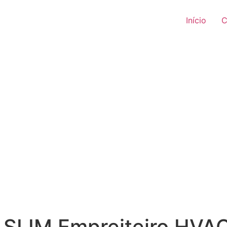
Início
C
 SLIM Empreiteiro HVAC B